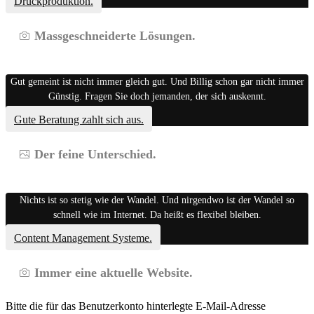
Druckproduktion.
Massgeschneiderte Lösungen.
Gut gemeint ist nicht immer gleich gut. Und Billig schon gar nicht immer
Günstig. Fragen Sie doch jemanden, der sich auskennt.
Gute Beratung zahlt sich aus.
Der feine Unterschied.
Nichts ist so stetig wie der Wandel. Und nirgendwo ist der Wandel so
schnell wie im Internet. Da heißt es flexibel bleiben.
Content Management Systeme.
Immer eine aktuelle Website.
Bitte die für das Benutzerkonto hinterlegte E-Mail-Adresse