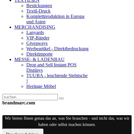
TEXTILIEN
Bestickungen
Textil-Druck
Komplettproduktion in Europa
und Asien
MERCHANDISING
Lanyards
VIP-Bänder
Giveaways
Werbeartikel - Direktbedruckung
Direktimporte
MESSE- & LADENBAU
Drop and Sell Instant POS
Displays
TUUBA - leuchtende Stehtische
!
Heritage Möbel
brandmarc.com
Wir bieten Ihnen genau das an, was Sie brauchen - und nicht das, was wir
haben oder selbst machen können.