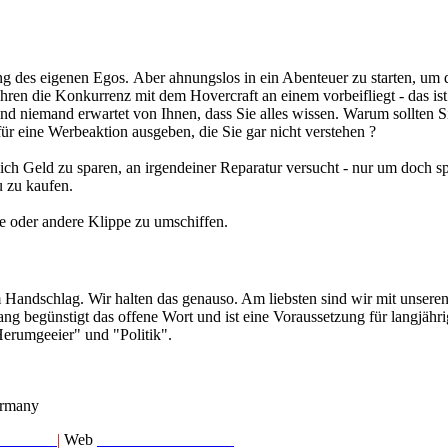
 des eigenen Egos. Aber ahnungslos in ein Abenteuer zu starten, um d
ren die Konkurrenz mit dem Hovercraft an einem vorbeifliegt - das ist
und niemand erwartet von Ihnen, dass Sie alles wissen. Warum sollten S
r eine Werbeaktion ausgeben, die Sie gar nicht verstehen ?
ich Geld zu sparen, an irgendeiner Reparatur versucht - nur um doch s
u zu kaufen.
ne oder andere Klippe zu umschiffen.
m Handschlag. Wir halten das genauso. Am liebsten sind wir mit unser
ang begünstigt das offene Wort und ist eine Voraussetzung für langjähr
Herumgeeier" und "Politik".
rmany
marc.com
|
Web
www.brandmarc.com