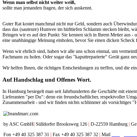
Wenn man selbst nicht weiter weiß,
sollte man jemanden fragen, der sich auskennt.
Guter Rat kostet manchmal nicht nur Geld, sondern auch Überwindung
dass das (sauteure) Humvee im hüfttiefen Schlamm stecken bleibt, wäh
Bringen wir es auf den Punkt: Sie kennen sich in Ihrem Metier aus - 
eine unabhängige Meinung einholen, bevor Sie einen dicken Scheck fü
Wenn wir ehrlich sind, haben wir alle uns schon einmal, um vermeintl
Fachmann zu holen. Oder sogar das "kaputtreparierte" Gerät ganz ne
Wir helfen Ihnen, die richtigen Entscheidungen zu treffen, und die ei
Auf
Handschlag und Offenes Wort.
In Hamburg besiegelt man seit Jahrhunderten die Geschäfte mit eine
Lieferanten "per Du": denn ein freundschaftlicher, respektvoller Umg
Zusammenarbeit - und wir finden nichts schlimmer als vorsichtiges "
by ASC GmbH
|
Sülldorfer Brooksweg 126
|
D-22559 Hamburg
|
Ge
Fon +49 40 325 387 31
|
Fax +49 40 325 387 32
|
Mail
mail@brand