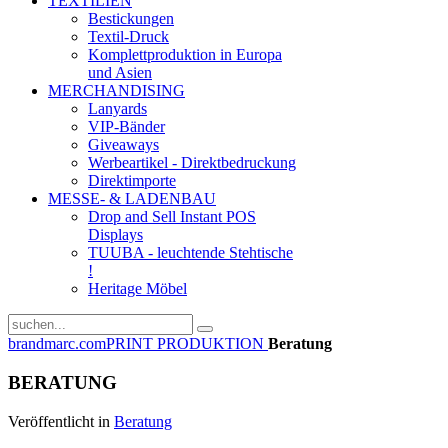
TEXTILIEN
Bestickungen
Textil-Druck
Komplettproduktion in Europa
und Asien
MERCHANDISING
Lanyards
VIP-Bänder
Giveaways
Werbeartikel - Direktbedruckung
Direktimporte
MESSE- & LADENBAU
Drop and Sell Instant POS
Displays
TUUBA - leuchtende Stehtische
!
Heritage Möbel
brandmarc.com
PRINT PRODUKTION
Beratung
BERATUNG
Veröffentlicht in
Beratung