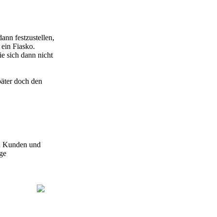
ann festzustellen,
 ein Fiasko.
ie sich dann nicht
päter doch den
en Kunden und
ige