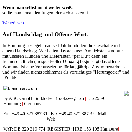
Wenn man selbst nicht weiter weiß,
sollte man jemanden fragen, der sich auskennt.
Weiterlesen
Auf
Handschlag und Offenes Wort.
In Hamburg besiegelt man seit Jahrhunderten die Geschäfte mit
einem Handschlag. Wir halten das genauso. Am liebsten sind wir
mit unseren Kunden und Lieferanten "per Du": denn ein
freundschaftlicher, respektvoller Umgang begünstigt das offene
Wort und ist eine Voraussetzung für langjährige Zusammenarbeit -
und wir finden nichts schlimmer als vorsichtiges "Herumgeeier" und
"Politik".
by ASC GmbH
|
Sülldorfer Brooksweg 126
|
D-22559
Hamburg
|
Germany
Fon +49 40 325 387 31
|
Fax +49 40 325 387 32
|
Mail
mail@brandmarc.com
|
Web
www.brandmarc.com
VAT: DE 320 319 774
|
REGISTER: HRB 153 105 Hamburg
|