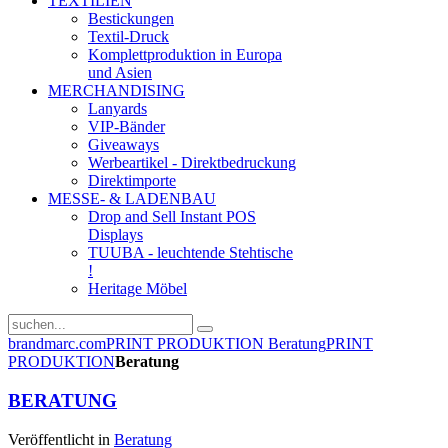
TEXTILIEN
Bestickungen
Textil-Druck
Komplettproduktion in Europa
und Asien
MERCHANDISING
Lanyards
VIP-Bänder
Giveaways
Werbeartikel - Direktbedruckung
Direktimporte
MESSE- & LADENBAU
Drop and Sell Instant POS
Displays
TUUBA - leuchtende Stehtische
!
Heritage Möbel
brandmarc.com
PRINT PRODUKTION
Beratung
PRINT
PRODUKTION
Beratung
BERATUNG
Veröffentlicht in
Beratung