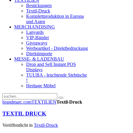
TEXTILIEN
Bestickungen
Textil-Druck
Komplettproduktion in Europa
und Asien
MERCHANDISING
Lanyards
VIP-Bänder
Giveaways
Werbeartikel - Direktbedruckung
Direktimporte
MESSE- & LADENBAU
Drop and Sell Instant POS
Displays
TUUBA - leuchtende Stehtische
!
Heritage Möbel
brandmarc.com
TEXTILIEN
Textil-Druck
TEXTIL DRUCK
Veröffentlicht in
Textil-Druck