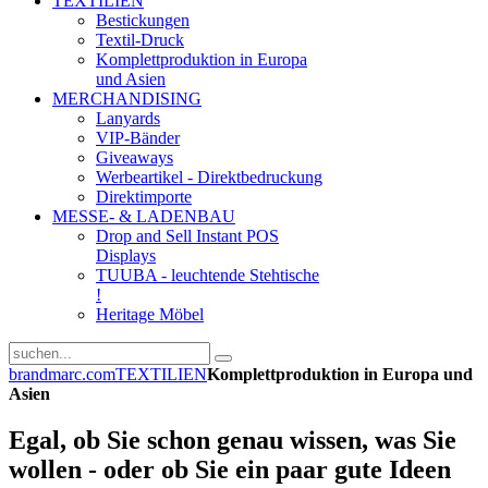
TEXTILIEN
Bestickungen
Textil-Druck
Komplettproduktion in Europa
und Asien
MERCHANDISING
Lanyards
VIP-Bänder
Giveaways
Werbeartikel - Direktbedruckung
Direktimporte
MESSE- & LADENBAU
Drop and Sell Instant POS
Displays
TUUBA - leuchtende Stehtische
!
Heritage Möbel
brandmarc.com
TEXTILIEN
Komplettproduktion in Europa und
Asien
Egal, ob Sie schon genau wissen, was Sie
wollen - oder ob Sie ein paar gute Ideen