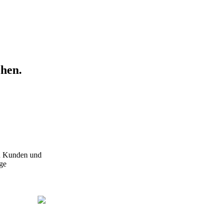
chen.
en Kunden und
ige