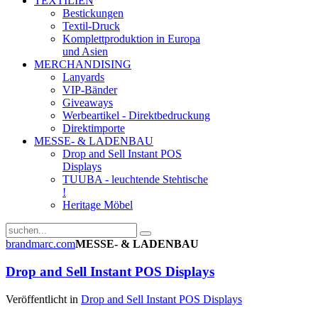
TEXTILIEN
Bestickungen
Textil-Druck
Komplettproduktion in Europa
und Asien
MERCHANDISING
Lanyards
VIP-Bänder
Giveaways
Werbeartikel - Direktbedruckung
Direktimporte
MESSE- & LADENBAU
Drop and Sell Instant POS
Displays
TUUBA - leuchtende Stehtische
!
Heritage Möbel
brandmarc.com
MESSE- & LADENBAU
Drop and Sell Instant POS Displays
Veröffentlicht in
Drop and Sell Instant POS Displays