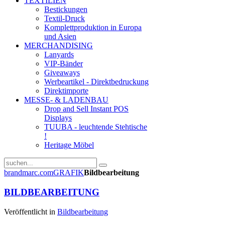
TEXTILIEN
Bestickungen
Textil-Druck
Komplettproduktion in Europa
und Asien
MERCHANDISING
Lanyards
VIP-Bänder
Giveaways
Werbeartikel - Direktbedruckung
Direktimporte
MESSE- & LADENBAU
Drop and Sell Instant POS
Displays
TUUBA - leuchtende Stehtische
!
Heritage Möbel
brandmarc.com
GRAFIK
Bildbearbeitung
BILDBEARBEITUNG
Veröffentlicht in
Bildbearbeitung