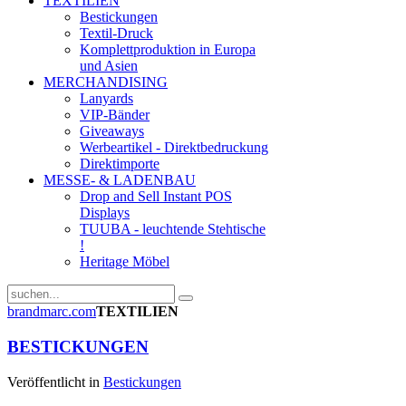
TEXTILIEN
Bestickungen
Textil-Druck
Komplettproduktion in Europa
und Asien
MERCHANDISING
Lanyards
VIP-Bänder
Giveaways
Werbeartikel - Direktbedruckung
Direktimporte
MESSE- & LADENBAU
Drop and Sell Instant POS
Displays
TUUBA - leuchtende Stehtische
!
Heritage Möbel
brandmarc.com
TEXTILIEN
BESTICKUNGEN
Veröffentlicht in
Bestickungen