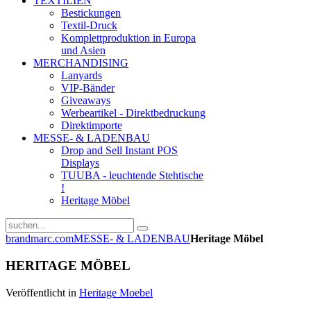
TEXTILIEN
Bestickungen
Textil-Druck
Komplettproduktion in Europa
und Asien
MERCHANDISING
Lanyards
VIP-Bänder
Giveaways
Werbeartikel - Direktbedruckung
Direktimporte
MESSE- & LADENBAU
Drop and Sell Instant POS
Displays
TUUBA - leuchtende Stehtische
!
Heritage Möbel
brandmarc.com
MESSE- & LADENBAU
Heritage Möbel
HERITAGE MÖBEL
Veröffentlicht in
Heritage Moebel