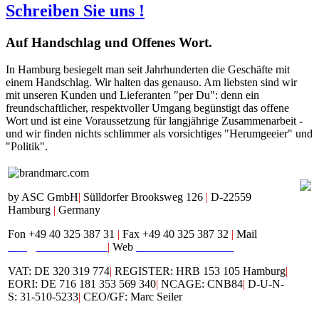
Schreiben Sie uns !
Auf
Handschlag und Offenes Wort.
In Hamburg besiegelt man seit Jahrhunderten die Geschäfte mit
einem Handschlag. Wir halten das genauso. Am liebsten sind wir
mit unseren Kunden und Lieferanten "per Du": denn ein
freundschaftlicher, respektvoller Umgang begünstigt das offene
Wort und ist eine Voraussetzung für langjährige Zusammenarbeit -
und wir finden nichts schlimmer als vorsichtiges "Herumgeeier" und
"Politik".
by ASC GmbH
|
Sülldorfer Brooksweg 126
|
D-22559
Hamburg
|
Germany
Fon +49 40 325 387 31
|
Fax +49 40 325 387 32
|
Mail
mail@brandmarc.com
|
Web
www.brandmarc.com
VAT: DE 320 319 774
|
REGISTER: HRB 153 105 Hamburg
|
EORI: DE 716 181 353 569 340
|
NCAGE: CNB84
|
D-U-N-
S: 31-510-5233
|
CEO/GF: Marc Seiler