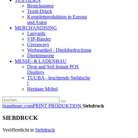
TEXTILIEN
Bestickungen
Textil-Druck
Komplettproduktion in Europa
und Asien
MERCHANDISING
Lanyards
VIP-Bänder
Giveaways
Werbeartikel - Direktbedruckung
Direktimporte
MESSE- & LADENBAU
Drop and Sell Instant POS
Displays
TUUBA - leuchtende Stehtische
!
Heritage Möbel
brandmarc.com
PRINT PRODUKTION
Siebdruck
SIEBDRUCK
Veröffentlicht in
Siebdruck