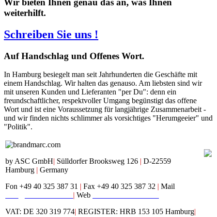
Wir bieten Ihnen genau das an, was Ihnen
weiterhilft.
Schreiben Sie uns !
Auf
Handschlag und Offenes Wort.
In Hamburg besiegelt man seit Jahrhunderten die Geschäfte mit
einem Handschlag. Wir halten das genauso. Am liebsten sind wir
mit unseren Kunden und Lieferanten "per Du": denn ein
freundschaftlicher, respektvoller Umgang begünstigt das offene
Wort und ist eine Voraussetzung für langjährige Zusammenarbeit -
und wir finden nichts schlimmer als vorsichtiges "Herumgeeier" und
"Politik".
by ASC GmbH
|
Sülldorfer Brooksweg 126
|
D-22559
Hamburg
|
Germany
Fon +49 40 325 387 31
|
Fax +49 40 325 387 32
|
Mail
mail@brandmarc.com
|
Web
www.brandmarc.com
VAT: DE 320 319 774
|
REGISTER: HRB 153 105 Hamburg
|